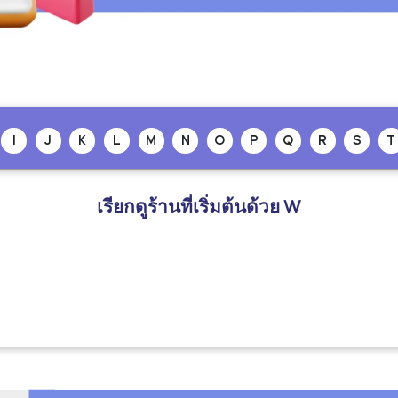
I
J
K
L
M
N
O
P
Q
R
S
T
เรียกดูร้านที่เริ่มต้นด้วย
W