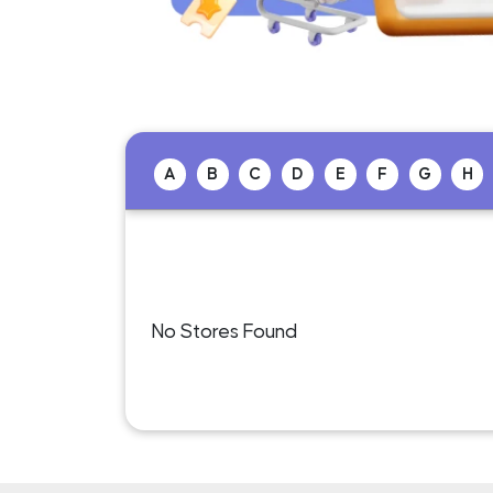
A
B
C
D
E
F
G
H
No Stores Found