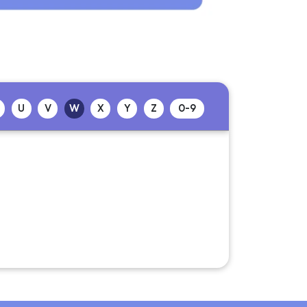
U
V
W
X
Y
Z
0-9