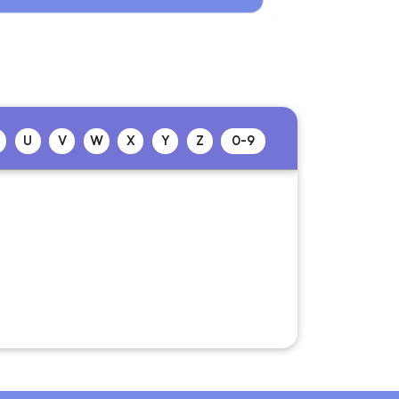
U
V
W
X
Y
Z
0-9