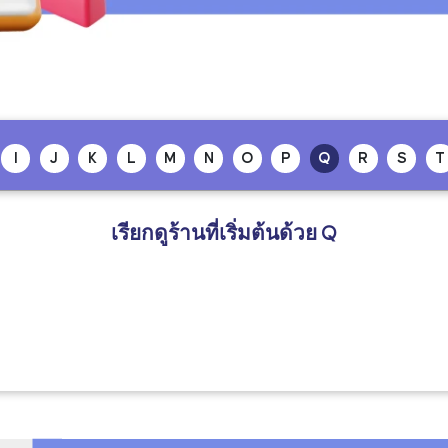
I
J
K
L
M
N
O
P
Q
R
S
T
เรียกดูร้านที่เริ่มต้นด้วย
Q