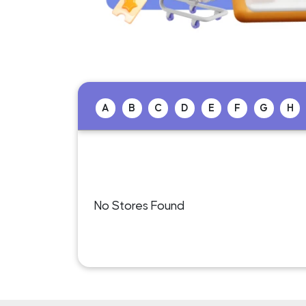
A
B
C
D
E
F
G
H
No Stores Found